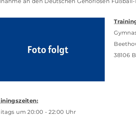
ilnahme an den Deutschen Gehörlosen Fußball-
Trainin
Gymnas
Beetho
38106 
Mitglieder-Service
G
Alles zur Mitgliedschaft
GS
Downloads
Ei
Termine
38
Fragen & Antworten
ainingszeiten:
eitags um 20:00 - 22:00 Uhr