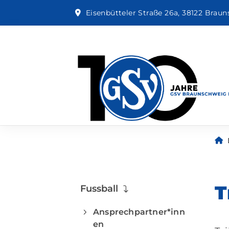
Eisenbütteler Straße 26a, 38122 Brau
T
Fussball
Ansprechpartner*inn
en