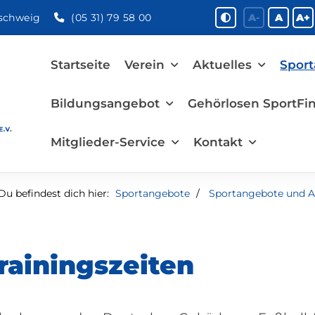
nschweig
(05 31) 79 58 00
A-
A
A+
Startseite
Verein
Aktuelles
Spor
Bildungsangebot
Gehörlosen SportFin
Mitglieder-Service
Kontakt
Du befindest dich hier:
Sportangebote
Sportangebote und A
rainingszeiten