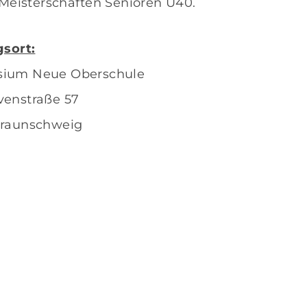
Meisterschaften Senioren Ü40.
gsort:
ium Neue Oberschule
venstraße 57
Braunschweig
eschäftsstelle
V Braunschweig e.V. 1925
senbütteler Straße 26a
122 Braunschweig
(05 31) 79 58 00
info@gsv-braunschweig.de