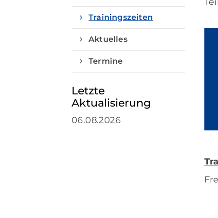
Te
Trainingszeiten
Aktuelles
Termine
Quicklinks
Letzte
Sportangebote finden
Aktualisierung
Unser Sportangebot
06.08.2026
Ausfälle und Vertretungen
Deutsches Sportabzeichen
Tr
Fr