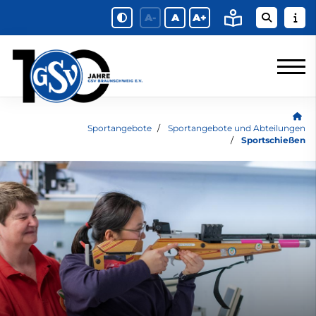
A-
A
A+
Sportangebote
Sportangebote und Abteilungen
Sportschießen