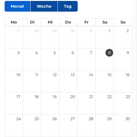
Monat
Woche
Tag
Mo
Di
Mi
Do
Fr
Sa
So
27
28
29
30
31
1
2
3
4
5
6
7
8
9
10
11
12
13
14
15
16
17
18
19
20
21
22
23
24
25
26
27
28
29
30