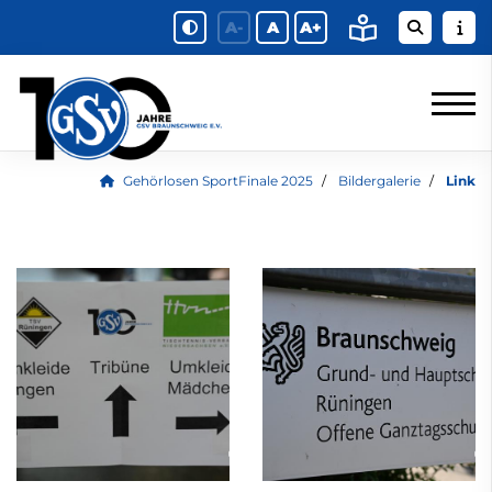
A-
A
A+
Gehörlosen SportFinale 2025
Bildergalerie
Link