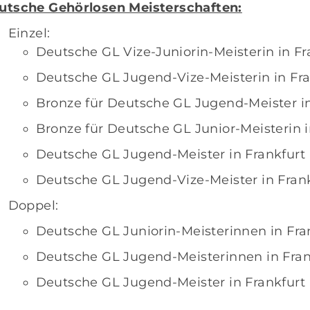
utsche Gehörlosen Meisterschaften:
Einzel:
Deutsche GL Vize-Juniorin-Meisterin in Fr
Deutsche GL Jugend-Vize-Meisterin in Fra
Bronze für Deutsche GL Jugend-Meister in
Bronze für Deutsche GL Junior-Meisterin i
Deutsche GL Jugend-Meister in Frankfurt
Deutsche GL Jugend-Vize-Meister in Fran
Doppel:
Mitglieder-Service
G
Deutsche GL Juniorin-Meisterinnen in Fra
Alles zur Mitgliedschaft
GS
Deutsche GL Jugend-Meisterinnen in Fran
Downloads
Ei
Deutsche GL Jugend-Meister in Frankfurt
Termine
38