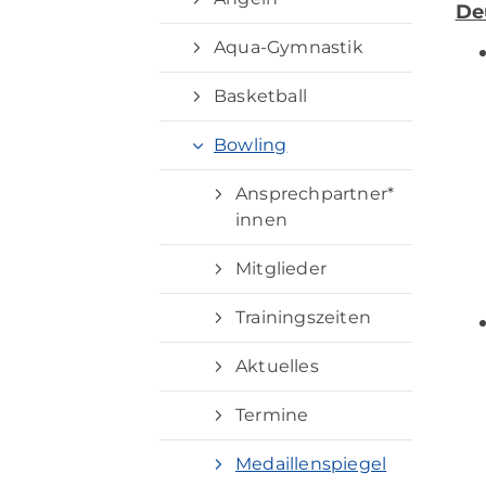
De
Aqua-Gymnastik
Basketball
Bowling
Ansprechpartner*
innen
Mitglieder
Quicklinks
Trainingszeiten
Sportangebote finden
Aktuelles
Unser Sportangebot
Termine
Ausfälle und Vertretungen
Deutsches Sportabzeichen
Medaillenspiegel