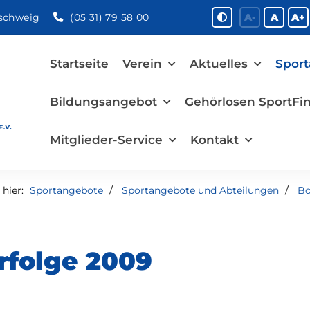
nschweig
(05 31) 79 58 00
A-
A
A+
Startseite
Verein
Aktuelles
Spor
Bildungsangebot
Gehörlosen SportFin
Mitglieder-Service
Kontakt
hier:
Sportangebote
Sportangebote und Abteilungen
Bo
rfolge 2009